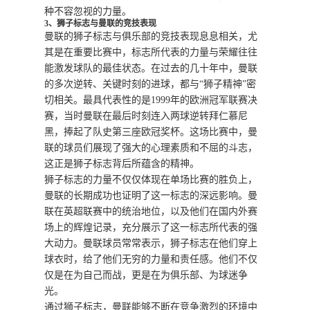
种不容忽视的力量。
3、狮子标志与曼联的竞技表现
曼联的狮子标志与俱乐部的竞技表现息息相关，尤
其是在重要比赛中，标志所代表的力量与荣耀往往
能激发球队的最佳状态。在过去的几十年中，曼联
的多次逆转、关键时刻的进球，都与“狮子精神”密
切相关。最具代表性的是1999年的欧洲冠军联赛决
赛，当时曼联在最后时刻连入两球逆转拜仁慕尼
黑，捧起了队史第三座欧冠奖杯。这场比赛中，曼
联的球员们展现了强大的心理素质和不屈的斗志，
这正是狮子标志背后所蕴含的精神。
狮子标志的力量不仅仅体现在单场比赛的胜负上，
曼联的长期成功也证明了这一标志的深远影响。曼
联在英超联赛中的统治地位，以及他们在国内外赛
场上的辉煌记录，充分展示了这一标志所代表的强
大动力。曼联球员常常表示，狮子标志在他们穿上
球衣时，给了他们无穷的力量和责任感。他们不仅
仅是在为自己而战，更是在为俱乐部、为球迷争
光。
通过狮子标志，曼联能够不断在竞争激烈的环境中