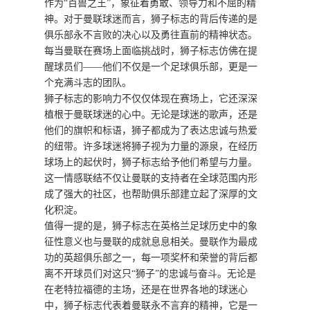
作为“百兽之王”，象征着勇敢、领导力和不屈的精
神。对于曼联球迷而言，狮子标志的背后传递的是
俱乐部永不言败的决心以及勇往直前的精神状态。
每当曼联在赛场上面临挑战时，狮子标志仿佛在提
醒球员们——他们不仅是一个足球俱乐部，更是一
个充满斗志的团队。
狮子标志的影响力不仅仅体现在赛场上，它还深深
植根于曼联球迷的心中。无论是球迷的歌声，还是
他们的旗帜和标语，狮子都成为了表达忠诚与热爱
的纽带。许多球迷将狮子视为力量的源泉，在经历
球场上的起伏时，狮子标志给予他们希望与力量。
这一情感联结不仅让曼联的支持者在全球范围内形
成了强大的社区，也帮助俱乐部建立起了深厚的文
化积淀。
值得一提的是，狮子标志在英格兰足球历史中的象
征性意义也与曼联的成就息息相关。曼联作为最成
功的英超俱乐部之一，每一项奖杯和荣誉的背后都
离不开球员们对这只“狮子”的忠诚与奋斗。无论是
在老特拉福德的主场，还是在世界各地的球迷心
中，狮子标志代表着曼联永不言弃的精神，它是一