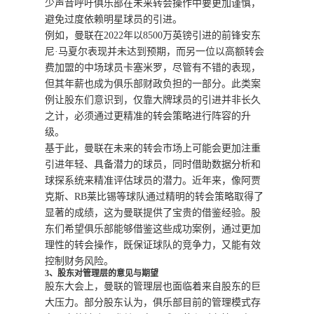
少声音呼吁俱乐部在未来转会操作中要更加谨慎，
避免过度依赖明星球员的引进。
例如，曼联在2022年以8500万英镑引进的前锋安东
尼·马夏尔表现并未达到预期，而另一位以高额转会
费加盟的中场球员卡塞米罗，尽管有不错的表现，
但其年薪也成为俱乐部财政负担的一部分。此类案
例让股东们意识到，仅靠大牌球员的引进并非长久
之计，必须通过更精准的转会策略进行阵容的升
级。
基于此，曼联在未来的转会市场上可能会更加注重
引进年轻、具备潜力的球员，同时借助数据分析和
球探系统来精准评估球员的潜力。近年来，像阿贾
克斯、RB莱比锡等球队通过精明的转会策略取得了
显著的成绩，这为曼联提供了宝贵的借鉴经验。股
东们希望俱乐部能够借鉴这些成功案例，通过更加
理性的转会操作，既保证球队的竞争力，又能有效
控制财务风险。
3、股东对管理层的意见与期望
股东大会上，曼联的管理层也面临着来自股东的巨
大压力。部分股东认为，俱乐部目前的管理模式存