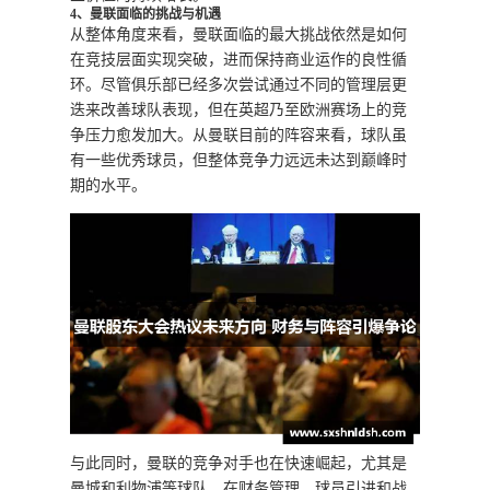
4、曼联面临的挑战与机遇
从整体角度来看，曼联面临的最大挑战依然是如何
在竞技层面实现突破，进而保持商业运作的良性循
环。尽管俱乐部已经多次尝试通过不同的管理层更
迭来改善球队表现，但在英超乃至欧洲赛场上的竞
争压力愈发加大。从曼联目前的阵容来看，球队虽
有一些优秀球员，但整体竞争力远远未达到巅峰时
期的水平。
与此同时，曼联的竞争对手也在快速崛起，尤其是
曼城和利物浦等球队，在财务管理、球员引进和战