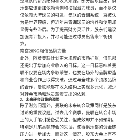
整球队的薪资结构和收入来源。部分股东提出，俱
乐部应该更加依赖青训和挖掘潜力球员，而不是仅
仅依赖大牌球员的引进。曼联的青训系统一直被认
为是世界顶级，但近年来青训球员的培养和使用却
显得有些滞后。为了提高财务灵活性，股东们建议
加强青训投入，并尽可能通过球员出售来平衡预
算。
南宫28NG相信品牌力量
此外，随着曼联计划更大规模的市场扩张，俱乐部
还提出了增加商业收入的目标。这一目标意味着曼
联不仅要在场内争取荣誉，也要在场外的品牌塑造
和商业合作上取得突破。通过与全球多个顶级品牌
的合作，曼联能够在收入结构上实现多元化，减少
对转会市场和球员薪资支出的依赖。
2、未来转会政策的调整
除了财务问题外，曼联的未来转会政策同样是股东
讨论的重要议题。过去几个赛季，曼联在转会市场
上的大手笔引援备受关注，但成效却并不如预期。
特别是几笔高额转会的失误，使得俱乐部的资金链
压力进一步加大。面对这一情况，股东大会上有不