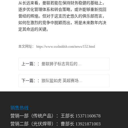
从长远来看，曼联若能在保持财务稳健的基础上，
逐步优化管理体系和转会策略，或许能够重新找回
曾经的辉煌。但对于这支历史悠久的俱乐部而言，
如何在激烈的竞争中脱颖而出，将是未来数年内决
定其命运的关键。
本文网址： https://www.sxshnldsh.com/news/152.html
上一篇：
曼联狮子标志背后的力量与荣耀：传奇故事揭示神秘象征
下一篇：
狼队猛如虎 英超赛场风云突变挑战者崛起
销售热线
营销一部（传统产品）：王部长 15371160678
营销二部（光伏焊带）：曹部长 13921871003