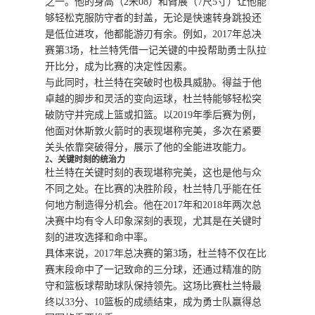
之一。他的身高（2米08）和臂展（7尺5寸）让他能
够轻松克服防守者的封盖，无论是快速转身跳投还
是低位进攻，他都能游刃有余。例如，2017年总决
赛第3场，杜兰特凭借一记关键的中投帮助勇士队拉
开比分，成为比赛的决定性因素。
与此同时，杜兰特在突破时也极具威胁。得益于他
卓越的脚步和灵活的变向运球，杜兰特能够轻松突
破防守并完成上篮或扣篮。以2019年季后赛为例，
他面对休斯敦火箭时的表现堪称完美，多次在紧要
关头依靠突破得分，展示了他的全能进攻能力。
2、关键时刻的统治力
杜兰特在关键时刻的表现堪称完美，这也是他与众
不同之处。在比赛的决胜阶段，杜兰特几乎能在任
何地方制造得分机会。他在2017年和2018年两次总
决赛中均有令人印象深刻的表现，尤其是在关键时
刻的进攻选择和命中率。
具体来说，2017年总决赛的第3场，杜兰特不仅在比
赛末段命中了一记致命的三分球，还通过精准的防
守和篮板球帮助球队保持领先。这场比赛杜兰特最
终以33分、10篮板的成绩结束，成为勇士队赢得总