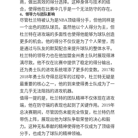
商，做出高效的得分选择。这种身体与技术的结
合，使得他在比赛中几乎是一个无法防守的存在。
4、领导力与团队影响
尽管杜兰特被认为是NBA顶级得分手，但他同样是
一个出色的团队球员。虽然他以个人得分为主，但
杜兰特在进攻端的多面性也使得他能够为球队创造
更多的机会。他的得分不仅仅是为了个人荣誉，而
是通过与队友的默契配合来提升球队的整体水平。
杜兰特的领导力也在他加盟金州勇士队时展现得淋
漓尽致。他不仅在比赛中提供了稳定的得分输出，
还为勇士队的进攻系统增添了更多的变数。2017和
2018年勇士队夺得总冠军的过程中，杜兰特无疑是
最重要的核心之一，他的到来使得勇士队成为了一
支几乎无法阻挡的进攻机器。
值得一提的是，杜兰特的团队精神不仅体现在进攻
端，他在防守端的表现也起到了关键作用。2019年
总决赛期间，尽管因伤未能完全恢复，杜兰特仍然
带伤上阵，展现出他为球队争取荣誉的决心和毅
力。这种无私奉献的精神使得他不仅成为了顶级得
分手，也成为了球队的精神领袖。