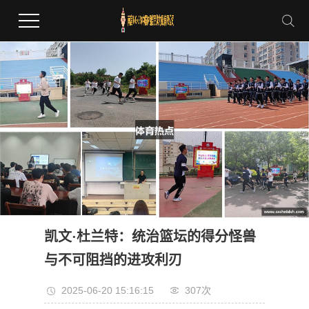
凯文·杜兰特：统治篮坛的得分怪兽
与不可阻挡的进攻利刃
2025-06-20 15:16:15
307次