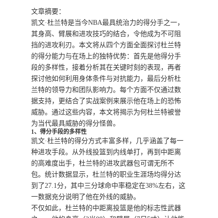
文章摘要：
凯文·杜兰特是当今NBA最具统治力的得分手之一，
其身高、臂展和进攻技巧的结合，令他成为不可阻
挡的进攻利刃。本文将从四个方面全面探讨杜兰特
的得分能力与在场上的独特优势：首先是他得分手
段的多样性，接着分析其在关键时刻的表现，再者
探讨他如何利用身体条件与对抗能力，最后分析杜
兰特的领导力和团队影响力。每个方面不仅通过数
据支持，更结合了实战案例来展示他在场上的恐怖
威胁。通过这些内容，本文将揭示为何杜兰特被誉
为当代最具威胁的得分怪兽。
1、得分手段的多样性
凯文·杜兰特的得分方式丰富多样，几乎涵盖了每一
种进攻手段。从外线投篮到内线单打，再到中距离
的高难度出手，杜兰特的进攻武器包可谓无所不
包。统计数据显示，杜兰特的职业生涯场均得分达
到了27.1分，其中三分球命中率稳定在38%左右，这
一数据充分说明了他在外线的威胁。
不仅如此，杜兰特的中距离投篮是他的标志性武器