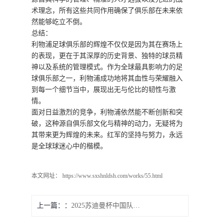
术理念，所有这些共同作用确保了俱乐部在未来依
然能够屹立不倒。
总结：
利物浦足球俱乐部的辉煌不仅仅是因为其在赛场上
的表现，更在于其深厚的历史背景、独特的球员精
神以及系统的管理模式。作为全球最具影响力的足
球俱乐部之一，利物浦成功地将其血性与荣耀融入
到每一个细节当中，展现出无与伦比的韧性与激
情。
面对日益激烈的竞争，利物浦依然能不断创新和突
破，这种源自俱乐部文化与精神的动力，无疑将为
其带来更为辉煌的未来。红军的坚持与努力，永远
是全球球迷心中的楷模。
本文网址： https://www.sxshnldsh.com/works/55.html
上一篇：
2025苏迪曼杯中国队备战揭秘：全方位训练计划助力冲冠