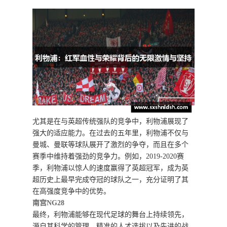
尤其是在与英超传统强队的竞争中，利物浦展现了
强大的适应能力。在过去的五年里，利物浦不仅与
曼城、曼联等球队展开了激烈的争夺，而且在多个
赛季中维持着强劲的竞争力。例如，2019-2020赛
季，利物浦以惊人的速度赢得了英超冠军，成为英
超历史上最早完成夺冠的球队之一，充分证明了其
在高强度竞争中的优势。
南宫NG28
最终，利物浦能够在现代足球的舞台上持续领先，
源自其科学的管理、精准的人才选拔以及先进的战