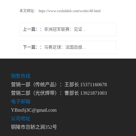
本文网址： https://www.sxshnldsh.com/works/40.html
上一篇：
非洲冠军联赛：见证非洲俱乐部的巅峰对决与荣耀之路
下一篇：
马赛足球：法国劲旅的荣耀与挑战
销售热线
营销一部（传统产品）：王部长 15371160678
营销二部（光伏焊带）：曹部长 13921871003
电子邮箱
YBnsSj3C@gmail.com
公司地址
铜陵市岂轿之涧352号