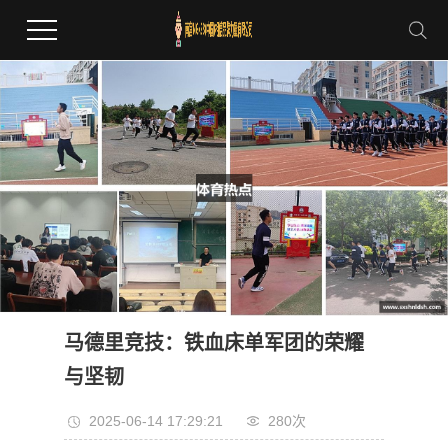
马德里竞技：铁血床单军团的荣耀
与坚韧
2025-06-14 17:29:21
280次