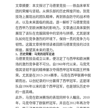
文章摘要：本文探讨了马德里竞技——铁血床单军
团的荣耀与坚韧。从俱乐部的历史辉煌开始，到竞
技场上展现出的团队精神，再到铁血防守的战术特
点，以及未来面临的挑战，逐一解析了马德里竞技
在西甲乃至欧洲赛场的影响力。文章通过具体案例
展现了该队在克服困境中的坚持与拼搏，尤其是球
队如何在竞争激烈的环境下，保持一贯的竞争力与
韧性。这篇文章将带领读者回顾马德里竞技的过往
辉煌，展望其未来的潜力。
1、历史荣耀：马竞的冠军足迹
马德里竞技自成立以来，便注定了与西甲和欧洲赛
场的激烈竞争密不可分。自1960年代以来，马竞凭
借其坚韧不拔的精神屡次夺得西甲冠军和国王杯殊
荣。尤其是在2013-2014赛季，马竞在西甲联赛中脱
颖而出，以创纪录的93分赢得了西甲冠军，这是球
队自1996年以来的首个西甲冠军，也是球队历史中
的一座高峰。
此外，马竞在欧洲赛场的表现同样令人瞩目。2010
年，马竞夺得了欧联杯冠军，并且在2012年再次夺