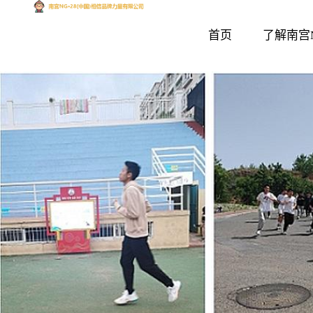
首页
了解南宫N