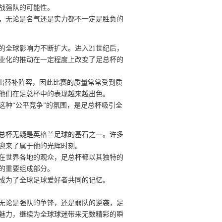
战强队的可能性。
，无论是名气还是实力都不一定是胜负的
的全球影响力不断扩大。进入21世纪后，
业化的推动在一定程度上改变了足总杯的
出替补阵容，因此比赛的质量常常受到质
他们在足总杯中的表现越来越出色。
种“公平竞争”的氛围，是足总杯吸引全
总杯无疑是英格兰足球的基石之一。许多
迎来了属于他的光辉时刻。
在世界各地的观众，足总杯都以其独特的
的重要组成部分。
成为了全球足球爱好者共同的记忆。
无论是强队的争锋，还是弱队的逆袭，足
魅力，继续为全球球迷带来无数精彩的瞬