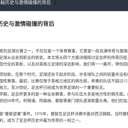
揭秘历史与激情碰撞的背后
历史与激情碰撞的背后
最古老的足球比赛之一，不仅仅是一个体育赛事，它更是一段充满传奇与激情
足球从业余到职业的转变。本文将从四个方面详细探讨足总杯的传奇历程
现代化的革新，以及对英格兰足球的深远影响，我们将一一展开，带你回
的一项创新。在那个时代，足球还处于起步阶段，许多球队之间的较量并没
国性赛事。最初，比赛仅限于英格兰地区的俱乐部，参赛的队伍不超过1
格兰。至20世纪，足总杯已经成为世界足球的一个重要标志。
早期，足总杯更多的是一种业余赛事，参与队伍大多是地方性的俱乐部。
0世纪60年代，利物浦、阿森纳、曼联等豪门球队逐渐崭露头角，他们的
“曼联逆袭”事件。1976年，曼联在足总杯决赛中面对西汉姆联，当时
利，成为了足总杯历史中最为传奇的一刻之一。