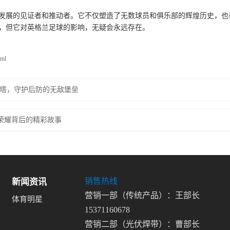
发展的见证者和推动者。它不仅塑造了无数球员和俱乐部的辉煌历史，也
，但它对英格兰足球的影响，无疑会永远存在。
ml
铁塔，守护后防的无敌堡垒
荣耀背后的精彩故事
销售热线
新闻资讯
营销一部（传统产品）：王部长
体育明星
15371160678
营销二部（光伏焊带）：曹部长