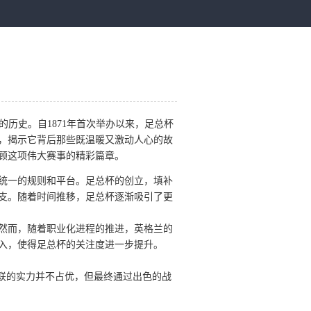
的历史。自1871年首次举办以来，足总杯
，揭示它背后那些既温暖又激动人心的故
顾这项伟大赛事的精彩篇章。
有统一的规则和平台。足总杯的创立，填补
5支。随着时间推移，足总杯逐渐吸引了更
然而，随着职业化进程的推进，英格兰的
加入，使得足总杯的关注度进一步提升。
曼联的实力并不占优，但最终通过出色的战