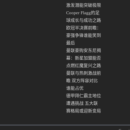
激发潜能突破极限
Cooper Flagg的足
球成长与成功之路
欧冠半决赛前瞻：
豪强争锋谁能笑到
最后
曼联豪购安东尼揭
幕：新星加盟能否
点燃红魔复兴之路
曼联与热刺激战前
瞻 双方阵容对比
谁能占优
德甲拜仁霸主地位
遭遇挑战 五大联
赛格局或迎新变局