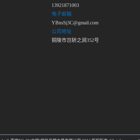
13921871003
电子邮箱
YBnsSj3C@gmail.com
公司地址
铜陵市岂轿之涧352号