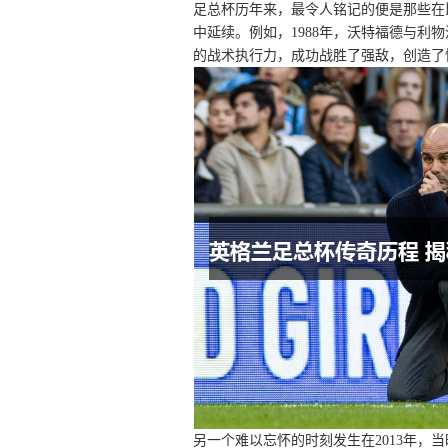
足总杯历年来，最令人铭记的便是那些在
中延续。例如，1988年，沃特福德与
的战术执行力，成功战胜了强敌，创造了
另一个难以忘怀的时刻发生在2013年，