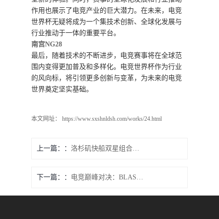
作用也展示了电竞产业的巨大潜力。在未来，电竞
世界杯无疑将成为一个集技术创新、全球化发展与
行业推动于一体的重要平台。
南宫NG28
最后，随着技术的不断进步，电竞赛事将在全球范
围内变得更加普及和多样化。电竞世界杯作为行业
的风向标，将引领更多创新与变革，为未来的电竞
世界奠定坚实基础。
本文网址： https://www.sxshnldsh.com/works/24.html
上一篇：
洛杉矶快船双星组合能否打破历史困局实现总冠军梦想
下一篇：
电竞巅峰对决：BLASTSlamII热血战火重新点燃