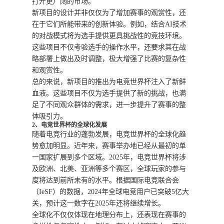
打开更广阔的市场。
新项目的设计并非仅仅为了增加赛事的观赏性，还
在于它们所能带来的创新体验。例如，结合AI技术
的对战模式将为选手提供更具挑战性的竞技环境。
这些项目不仅考验选手的操作水平，还要求其在战
略部署上做出及时调整，极大增强了比赛的复杂性
和观赏性。
总的来说，新项目的推出为电竞世界杯注入了新鲜
血液。这些项目不仅为选手提供了新的挑战，也满
足了不同观众群体的需求，进一步提升了赛事的整
体吸引力。
2、电竞世界杯的全球化发展
随着电竞行业的蓬勃发展，电竞世界杯的全球化趋
势愈加明显。近年来，赛事举办地已经从最初的单
一国家扩展到多个区域。2025年，电竞世界杯将涉
及欧洲、北美、亚洲等多个赛区，全球玩家的参与
度将达到前所未有的水平。根据国际电竞联合会
（IeSF）的数据，2024年全球电竞用户已突破5亿大
关，预计这一数字在2025年还将继续增长。
全球化不仅仅体现在地理分布上，还表现在赛事的