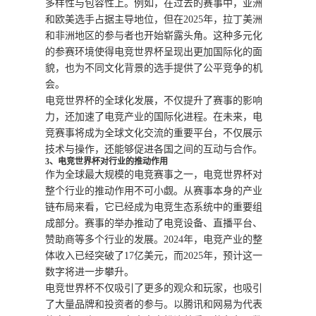
多样性与包容性上。例如，在过去的赛事中，亚洲
和欧美选手占据主导地位，但在2025年，拉丁美洲
和非洲地区的参与者也开始崭露头角。这种多元化
的参赛环境使得电竞世界杯呈现出更加国际化的面
貌，也为不同文化背景的选手提供了公平竞争的机
会。
电竞世界杯的全球化发展，不仅提升了赛事的影响
力，还加速了电竞产业的国际化进程。在未来，电
竞赛事将成为全球文化交流的重要平台，不仅展示
技术与操作，还能够促进各国之间的互动与合作。
3、电竞世界杯对行业的推动作用
作为全球最大规模的电竞赛事之一，电竞世界杯对
整个行业的推动作用不可小觑。从赛事本身的产业
链布局来看，它已经成为电竞生态系统中的重要组
成部分。赛事的举办推动了电竞设备、直播平台、
赞助商等多个行业的发展。2024年，电竞产业的整
体收入已经突破了17亿美元，而2025年，预计这一
数字将进一步攀升。
电竞世界杯不仅吸引了更多的观众和玩家，也吸引
了大量品牌和投资者的参与。以腾讯和网易为代表