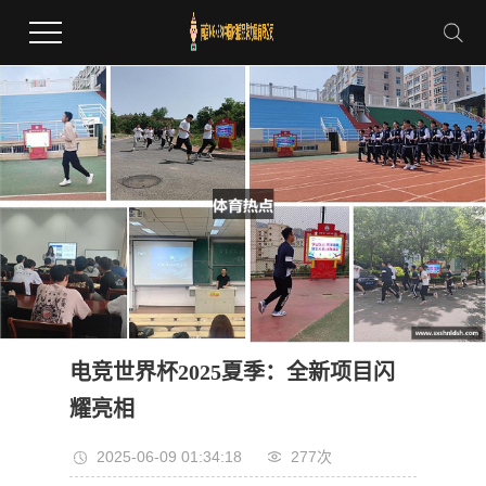
电竞世界杯2025夏季：全新项目闪
耀亮相
2025-06-09 01:34:18
277次