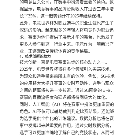
的电竞巨头公司，在赛事中扮演着重要的角色。数
据显示，电竞赛事的品牌赞助收入在过去三年中增
长了35%，这一趋势预计在2025年继续保持。
此外，电竞世界杯对职业选手的职业生涯也产生了
深远的影响。越来越多的年轻人将电竞作为职业追
求，赛事为他们提供了展示才华的舞台，也激发了
更多人参与到这一行业中来。电竞作为一项新兴产
业，正逐渐改变传统体育的竞争格局。
4、技术创新的助力
技术创新一直是电竞赛事进步的核心动力之一。
2025年，电竞世界杯将在多个领域引入尖端技术，
为观众和选手带来前所未有的体验。例如，5G技术
的应用将大大提升赛事的实时互动性，选手与观众
之间的距离将被进一步拉近。通过5G网络的支持，
赛事的直播流畅度和延迟都将得到极大的优化。
同时，人工智能（AI）将在赛事中扮演更加重要的
角色。AI不仅可以辅助裁判判定比赛结果，还能够
为选手提供个性化的训练建议。数据分析也将在赛
事中发挥越来越重要的作用，通过实时数据分析，
选手可以更加准确地了解自己的竞技状态，从而制