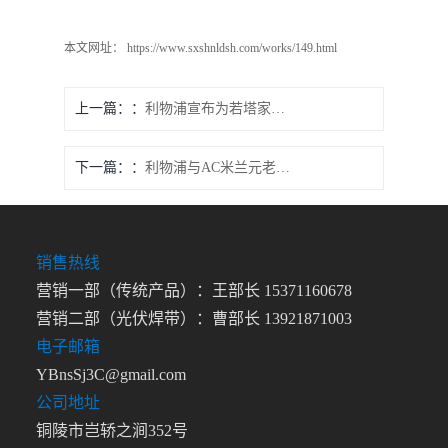
本文网址： https://www.sxshnldsh.com/works/149.html
上一篇：
利物浦宣布为若塔家属支付薪资 展现球队人性关怀
下一篇：
利物浦与AC米兰元老重聚 谁将再次点燃昔日辉煌之战
销售热线
营销一部（传统产品）：王部长 15371160678
营销二部（光伏焊带）：曹部长 13921871003
电子邮箱
YBnsSj3C@gmail.com
公司地址
铜陵市岂轿之涧352号