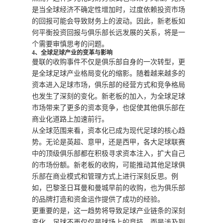
是当全球经济不确定性增加时，过度依赖投资市场
的回报可能会导致财务上的波动。因此，新老板如
何平衡投资回报与俱乐部长远发展的关系，将是一
个需要审慎思考的问题。
4、全球足球产业的变革与影响
曼联的收购事件不仅是俱乐部自身的一次转型，更
是全球足球产业格局变化的缩影。随着越来越多的
资本进入足球市场，俱乐部的经营方式和竞争格局
也发生了深刻的变化。新老板的加入，为全球足球
市场带来了更多的资本竞争，也促使其他俱乐部在
商业化道路上加速前行。
从全球范围来看，资本化已成为现代足球的核心趋
势。无论是英超、意甲，还是西甲，各大足球联赛
中的顶级俱乐部都在积极寻求资本注入，扩大自己
的市场份额。新老板的收购，可能推动其他足球俱
乐部在商业模式和管理方式上进行深刻反思。例
如，巴黎圣日耳曼和曼城早前的收购，也为俱乐部
的品牌打造和资金运作提供了成功的经验。
更重要的是，这一趋势将导致足球产业链条的深刻
变化。足球不再仅仅是球场上的竞技，而是涉及到