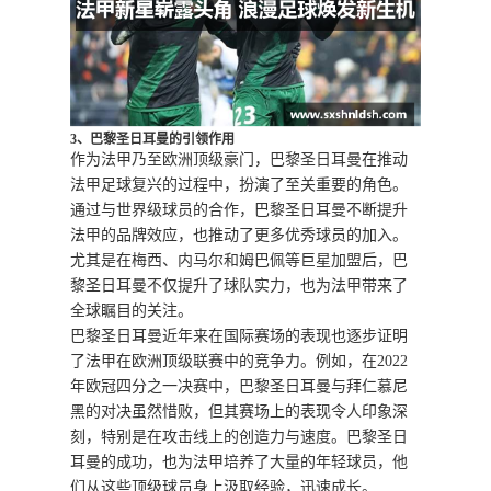
3、巴黎圣日耳曼的引领作用
作为法甲乃至欧洲顶级豪门，巴黎圣日耳曼在推动
法甲足球复兴的过程中，扮演了至关重要的角色。
通过与世界级球员的合作，巴黎圣日耳曼不断提升
法甲的品牌效应，也推动了更多优秀球员的加入。
尤其是在梅西、内马尔和姆巴佩等巨星加盟后，巴
黎圣日耳曼不仅提升了球队实力，也为法甲带来了
全球瞩目的关注。
巴黎圣日耳曼近年来在国际赛场的表现也逐步证明
了法甲在欧洲顶级联赛中的竞争力。例如，在2022
年欧冠四分之一决赛中，巴黎圣日耳曼与拜仁慕尼
黑的对决虽然惜败，但其赛场上的表现令人印象深
刻，特别是在攻击线上的创造力与速度。巴黎圣日
耳曼的成功，也为法甲培养了大量的年轻球员，他
们从这些顶级球员身上汲取经验，迅速成长。