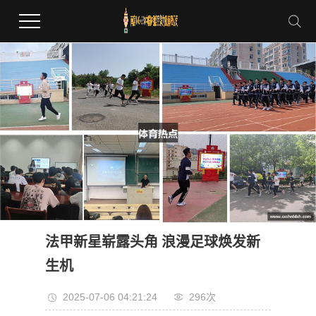
法甲新星崭露头角 浪漫足球焕发新
生机
2025-07-06 04:21:24
296次