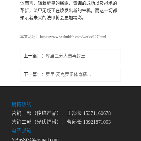
体而言，随着新星的崭露、青训的成功以及战术的
革新，法甲无疑正在焕发出新的生机，而这一切都
预示着未来的法甲将会更加精彩。
本文网址： https://www.sxshnldsh.com/works/127.html
上一篇：
库里三分大赛再封王者 荣耀背后的努力与突破
下一篇：
罗里·麦克罗伊体育精神启迪未来足球人 助力新一代崭露头角
销售热线
营销一部（传统产品）：王部长 15371160678
营销二部（光伏焊带）：曹部长 13921871003
电子邮箱
YBnsSj3C@gmail.com