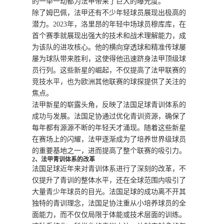
的一举一动都为法甲带来了巨大的曝光度。
除了姆巴佩，法甲还有不少年轻球员展现出极高的
潜力。2023年，洛里昂的年轻中场球员穆库库，在
首个赛季就展现出强大的技术和战术理解能力，成
为该队的进攻核心。他的横向穿透球和精准传球屡
屡为球队带来胜利，这使得他迅速跻身法甲顶级球
员行列。这些新星的崛起，不仅提高了法甲联赛的
竞技水平，也为欧洲其他联赛的球探提供了关注的
焦点。
法甲新星的崭露头角，反映了法国足球青训体系的
成功与发展。法国足协通过优化青训资源，确保了
每年都有源源不断的年轻天才涌现。随着这些新星
在赛场上的闪耀，法甲逐渐成为了培养世界级球员
的重要基地之一，进而提高了整个联赛的吸引力。
2、法甲青训体系的改革
法国足球近年来对青训体系进行了深刻的改革，不
仅提升了青训的整体水平，还在全球范围内吸引了
大量青少年球员的目光。法国足球的成功离不开其
独特的青训理念，法国足协注重从小培养球员的全
面能力，而不仅仅局限于体能或技术层面的训练。