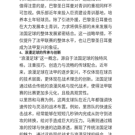
值得注意的是，巴黎圣日耳曼对青训的重视同样不
可忽视。俱乐部近年来投入巨资建设青训基地，培
养本土年轻球员。除了引进外援，巴黎圣日耳曼也
在大力发展本土青训，力求将俱乐部的未来发展与
法国足球的整体发展紧密结合。这一战略举措，不
仅提升了法甲联赛的整体水平，也让巴黎圣日耳曼
成为法甲复兴的象征。
4、浪漫足球的传承与创新
“浪漫足球”这一概念，源自于法国足球的独特风
格，注重技巧、创造力与流畅的传球配合。近年
来，浪漫足球在法甲的逐步复兴，不仅体现在球员
的技术层面，更体现在战术理念的创新。法国足球
通过结合传统的浪漫风格与现代战术，使得法甲联
赛的比赛更加多元化，且极具观赏性。
以里昂和马赛为例，这两支球队在近几年都强调快
速传控与灵活的战术布置。例如，里昂队的快速反
击战术，经常能够在短短几秒钟内完成从防守到进
攻的转换，给对手造成巨大的压力。马赛则通过精
准的控球与快速的边路渗透，展现了传统法国足球
的魅力。通过这些现代战术与浪漫足球的结合，法