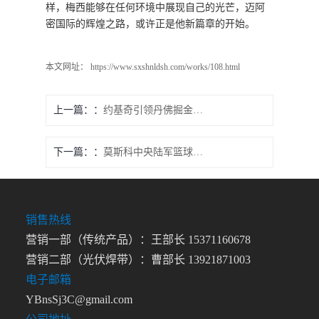
样，梅西能够在任何环境中展现自己的光芒，迈阿
密国际的辉煌之路，或许正是他新篇章的开始。
本文网址： https://www.sxshnldsh.com/works/108.html
上一篇：
约基奇引领丹佛掘金书写高原传奇重塑NBA格局
下一篇：
莫斯科中央陆军篮球俱乐部：俄罗斯篮坛霸主的荣耀与崛起
销售热线
营销一部（传统产品）：王部长 15371160678
营销二部（光伏焊带）：曹部长 13921871003
电子邮箱
YBnsSj3C@gmail.com