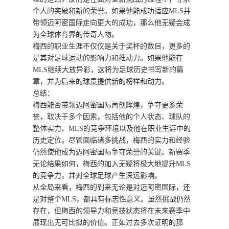
个人的突破和新的荣誉。如果他能成功适应MLS并
带领迈阿密国际走向更大的成功，那么他无疑会成
为全球体育界的传奇人物。
梅西的职业生涯不仅仅是关于奖杯的数目，更多的
是其对足球运动的影响力和推动力。如果他能在
MLS继续大放异彩，这将为足球历史书写新的篇
章，并为后来的球员提供新的榜样和动力。
总结：
梅西能否带领迈阿密国际再创辉煌，争夺更多荣
誉，取决于多个因素，包括他的个人状态、球队的
整体实力、MLS的竞争环境以及他在职业生涯中的
历史定位。尽管面临诸多挑战，梅西的实力和经验
仍然使他成为迈阿密国际争夺荣誉的关键。新赛季
无论结果如何，梅西的加入无疑将极大地提升MLS
的竞争力，并对全球足球产生深远影响。
从全局来看，梅西的到来无论是对迈阿密国际，还
是对整个MLS，都具有标志性意义。虽然挑战仍然
存在，但梅西的领导力和竞技状态将在未来赛季中
展现出无可比拟的价值。正如过去多次证明的那