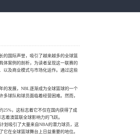
增长的国际声誉，吸引了越来越多的全球篮
具体案例的剖析，为读者呈现这一联赛的
、以及商业模式与市场化运作。通过这些
多年的发展，NBL逐渐成为全球篮球的一个
许多球队和球员面临着经营困难。然而，
约25%，这标志着它不仅在国内获得了成
，标志着澳篮联全球影响力的飞跃。
s”计划吸引了大量来自NBA的潜力球员，这
了它在全球篮球舞台上日益重要的地位。