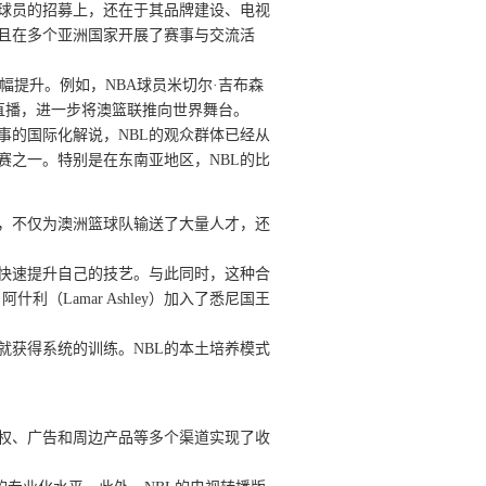
在球员的招募上，还在于其品牌建设、电视
并且在多个亚洲国家开展了赛事与交流活
幅提升。例如，NBA球员米切尔·吉布森
的全球直播，进一步将澳篮联推向世界舞台。
事的国际化解说，NBL的观众群体已经从
赛之一。特别是在东南亚地区，NBL的比
台，不仅为澳洲篮球队输送了大量人才，还
快速提升自己的技艺。与此同时，这种合
（Lamar Ashley）加入了悉尼国王
就获得系统的训练。NBL的本土培养模式
版权、广告和周边产品等多个渠道实现了收