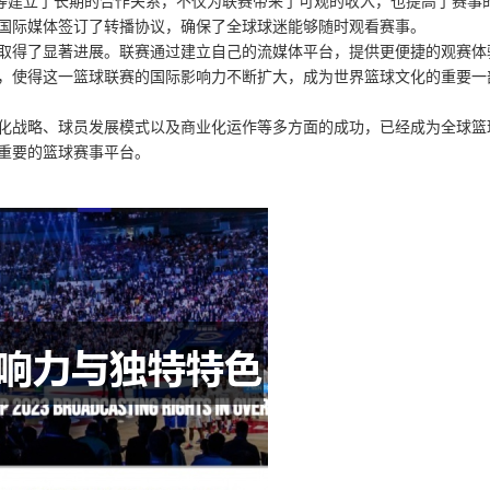
idas等建立了长期的合作关系，不仅为联赛带来了可观的收入，也提高了赛
国际媒体签订了转播协议，确保了全球球迷能够随时观看赛事。
也取得了显著进展。联赛通过建立自己的流媒体平台，提供更便捷的观赛
播，使得这一篮球联赛的国际影响力不断扩大，成为世界篮球文化的重要一
化战略、球员发展模式以及商业化运作等多方面的成功，已经成为全球篮
加重要的篮球赛事平台。