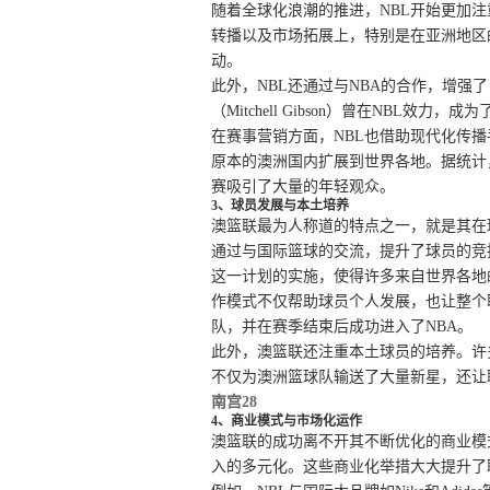
随着全球化浪潮的推进，NBL开始更加
转播以及市场拓展上，特别是在亚洲地区的
动。
此外，NBL还通过与NBA的合作，增强
（Mitchell Gibson）曾在NB
在赛事营销方面，NBL也借助现代化传
原本的澳洲国内扩展到世界各地。据统计，
赛吸引了大量的年轻观众。
3、球员发展与本土培养
澳篮联最为人称道的特点之一，就是其在
通过与国际篮球的交流，提升了球员的竞技水
这一计划的实施，使得许多来自世界各地
作模式不仅帮助球员个人发展，也让整个联赛
队，并在赛季结束后成功进入了NBA。
此外，澳篮联还注重本土球员的培养。许
不仅为澳洲篮球队输送了大量新星，还让
南宫28
4、商业模式与市场化运作
澳篮联的成功离不开其不断优化的商业模
入的多元化。这些商业化举措大大提升了