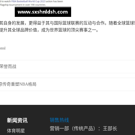
其自身的发展，更得益于其与国际篮球联赛的互动与合作。随着全球篮球
提升其全球品牌价值，成为世界篮球的顶尖赛事之一。
tml
荣誉而战
传奇重塑NBA格局
销售热线
新闻资讯
营销一部（传统产品）：王部长
体育明星