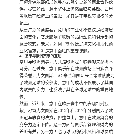
广海外俱乐部的形象等方式吸引更多的商业合作伙
伴。尽管如此，意甲整体上仍然面临与英超、西甲
等联赛在经济上的差距，尤其是在电视转播权的分
配上。
从更广泛的角度看，意甲的商业化不仅仅是经济层
面的变化，它还影响了联赛的品牌塑造和俱乐部的
运营模式。未来，如何平衡传统足球文化和现代商
业化需求，将是意甲面临的重要课题。
4、意甲与欧洲赛事的互动
意甲与欧洲赛事，尤其是欧洲冠军联赛的关系密不
可分。在过去，意甲俱乐部在欧洲赛场上曾多次夺
得荣誉，尤文图斯、AC米兰和国际米兰等球队成为
了欧洲足球的佼佼者。意甲的成功不仅展示了其国
内联赛的实力，也反映了其在全球足球中的重要地
位。
然而，近年来，意甲在欧洲赛事中的表现相对疲
软。尽管尤文图斯在2015年和2017年分别闯入了欧
洲冠军联赛的决赛，但整体上，意甲在欧洲舞台的
竞争力逐渐下降。这一方面与俱乐部管理和财力的
差距有关，另一方面也与球队的战术风格和球员质