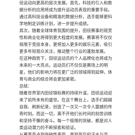
径运动向更高的层次发展。首先，科技的引入和数
据分析的应用将成为提升运动员表现的重要手段。
通过高科技设备和精准的数据分析，选手能够更科
学地制定训练计划，进一步提升成绩。
其次，随着全球体育氛围的提升，田径赛事的观赏
性和商业化将得到更大程度的发展。赛事将不仅仅
局限于竞技本身，更将加入更多的娱乐元素，吸引
更多年轻观众关注，推动整个行业的蓬勃发展。
在这种趋势下，田径运动员的个人品牌化也将成为
未来的一大亮点。运动员们不仅仅是赛场上的明
星，他们的影响力将在更广泛的领域得到延伸，体
育与商业的结合将会更加紧密。
总结：
随着世界室内田径锦标赛的持续升温，田径运动迎
来了前所未有的盛世。在这个舞台上，选手们超越
自我、刷新纪录，创造了一次又一次令人震撼的传
奇时刻。而这一切，离不开他们长时间的刻苦训练
和坚持不懈的奋斗。每一个极限的突破，都是对人
类运动潜力的不断探索和验证。
从赛事亮点到突破性表现，再到背后的汗水与坚