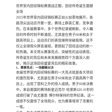
世界室内田径锦标赛激战正酣，田径传奇诞生震撼
全场
2025年世界室内田径锦标赛正如火如荼地展开，各
路顶尖运动员齐聚一堂，赛场上群英汇聚，竞争激
烈。在本届赛事中，多个世界纪录被刷新，令人瞩
目的传奇时刻不断涌现，尤其是在男子60米和女子
跳高项目上，运动员们的表现堪称突破极限。这不
仅让全球观众屏息凝视，更掀起了田径运动的新一
轮热潮。本文将从赛事亮点、突破性的运动表现、
传奇诞生的背后和未来发展趋势四个方面深入剖
析，揭示这场田径盛宴背后的精彩故事。
1、赛事亮点：一场巅峰对决
本届世界室内田径锦标赛的一大亮点就是各大项目
的激烈竞争，尤其是在男子60米和女子跳高两个项
目上，出现了意料之外的惊人成绩。男子60米决赛
中，来自美国的赛场新星迈克尔·哈里斯以6.41秒的
成绩打破了由尤塞恩·博尔特保持的世界纪录。这一
成绩不仅震惊了全场观众，也为赛事增添了浓重的
一笔。