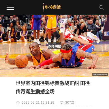
世界室内田径锦标赛激战正酣 田径
传奇诞生震撼全场
2025-06-21 15:21:25
307次