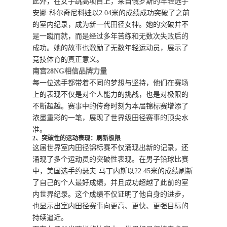
此外，在女子跳高项目上，来自俄罗斯的年轻选手
安娜·科尔奇尼科娃以2.04米的成绩成功突破了之前
的室内纪录，成为新一代田径女神。她的突破并不
是一蹴而就，而是经过多年苦练和无数次失败后的
成功。她的故事也激励了无数年轻运动员，展示了
竞技体育的真正意义。
南宫28NG相信品牌力量
每一位选手都带着不同的梦想与坚持，他们在赛场
上的表现不仅是对个人能力的挑战，也是对极限的
不断超越。赛事中的传奇时刻为本届锦标赛增添了
浓墨重彩的一笔，展现了世界级田径赛事的顶尖水
准。
2、突破性的运动表现：刷新极限
这届世界室内田径锦标赛不仅涌现出新的记录，还
涌现了多个运动员的突破性表现。在男子铅球比赛
中，美国选手约瑟夫·马丁内斯以22.45米的成绩刷新
了自己的个人最好成绩，并且成功超越了此前的室
内世界纪录。这个成绩不仅证明了他自身的进步，
也显示出室内田径赛事向更高、更快、更强目标的
持续逼近。