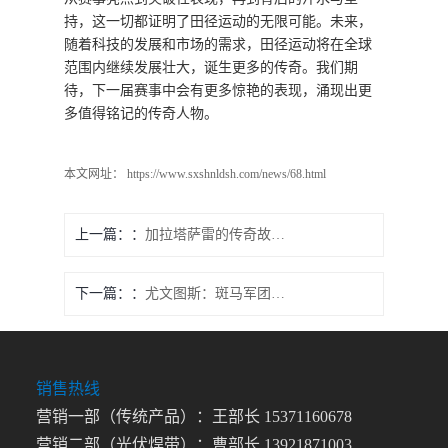
持，这一切都证明了田径运动的无限可能。未来，
随着科技的发展和市场的需求，田径运动将在全球
范围内继续发展壮大，诞生更多的传奇。我们期
待，下一届赛事中会有更多惊艳的表现，涌现出更
多值得铭记的传奇人物。
本文网址： https://www.sxshnldsh.com/news/68.html
上一篇：
加拉塔萨雷的传奇故事 土超豪门为何备受瞩目
下一篇：
尤文图斯：斑马军团再启传奇征程续写意甲辉煌
销售热线
营销一部（传统产品）：王部长 15371160678
营销二部（光伏焊带）：曹部长 13921871003