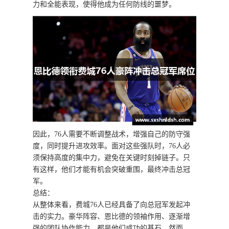
力和全能表现，使得他成为任何防线的噩梦。
因此，76人需要不断调整战术，增强自己的防守强
度，同时提升进攻效率。面对这些强队时，76人必
须保持高度的集中力，避免在关键时刻掉链子。只
有这样，他们才能有机会突破重围，最终冲击总冠
军。
总结：
从整体来看，费城76人已经具备了向总冠军发起冲
击的实力。豪华阵容、恩比德的领袖作用、逐渐增
强的团队协作能力，都是他们成功的基石。然而，