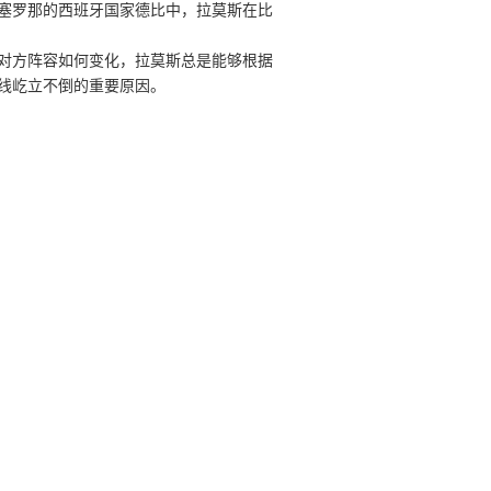
巴塞罗那的西班牙国家德比中，拉莫斯在比
对方阵容如何变化，拉莫斯总是能够根据
线屹立不倒的重要原因。