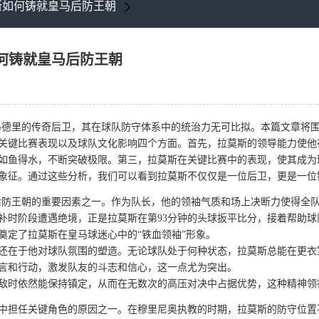
斯如何铸就皇马后防王朝
何铸就皇马后防王朝
马德里的传奇后卫，其在球队防守体系中的统治力无可比拟。本篇文章将围
关键比赛表现以及球队文化影响四个方面。首先，拉莫斯的领导能力使他
如鱼得水，不断突破极限。第三，拉莫斯在关键比赛中的表现，使其成为
象征。通过这些分析，我们可以看到拉莫斯不仅仅是一位后卫，更是一位
后防王朝的重要因素之一。作为队长，他的领袖气质和场上决断力使得全队在
补时阶段遭遇绝境，正是拉莫斯在第93分钟的头球扳平比分，接着帮助球队
奠定了拉莫斯在皇马球迷心中的“铁血领袖”形象。
还在于他对球队氛围的塑造。无论球队处于何种状态，拉莫斯总能在更衣
言和行动，激发队友的斗志和信心，这一点尤为突出。
敌时依然能保持镇定，从而在无数次的高压对决中占据优势，这种精神领
中担任关键角色的原因之一。在穆里尼奥执教的时期，拉莫斯的防守位置