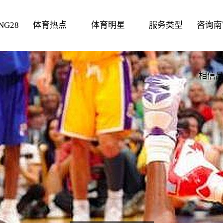
G28
体育热点
体育明星
服务类型
咨询南
相信