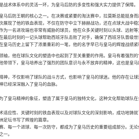
是战术体系中的灵活一环，为皇马后防的多变性和强大实力提供了保障。
皇马后防王朝的核心之一。在决赛或紧要的淘汰赛中，拉莫斯总能挺身而出
次展现了他的铁血表现，不仅在防守中立下赫赫战功，还在点球大战中稳
作为一名进攻端也非常有威胁的球员，他在众多关键时刻以头球、远射等
莫斯在最后时刻的一记头球帮助西班牙队击败了对手，确保了西班牙队晋级世
在皇马历史上留下了浓墨重彩的一笔，他的名字早已与皇马的辉煌战绩紧
领袖，他在球队文化的塑造中也起到了至关重要的作用。皇马有着强烈的“
他带领下，皇马培养出了强烈的团队意识与永不放弃的精神，这也是皇马
精神，不仅影响了球队的战斗方式，也影响了皇马的球迷。他的存在让球
神已经深深融入了皇马的血脉。
为了皇马精神的象征，塑造了属于皇马的独特文化，这种文化帮助球队在
术适应性、关键时刻的铁血表现以及对球队文化的深刻影响，成功地铸就
洲足坛书写了辉煌的篇章。
赛、每一个进球、每一次防守，都成为了皇马历史的重要组成部分。无论
之一。