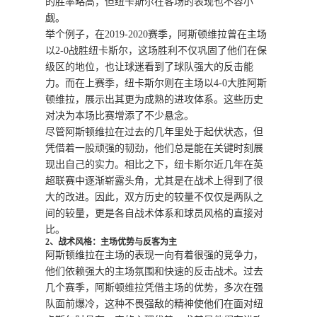
的胜率略高，但纽卡斯尔在客场的表现也不容小
觑。
举个例子，在2019-2020赛季，阿斯顿维拉曾在主场
以2-0战胜纽卡斯尔，这场胜利不仅巩固了他们在保
级区的地位，也让球迷看到了球队强大的反击能
力。而在上赛季，纽卡斯尔则在主场以4-0大胜阿斯
顿维拉，展示出其更为成熟的进攻体系。这些历史
对决为本场比赛增添了不少悬念。
尽管阿斯顿维拉在过去的几年里处于起伏状态，但
凭借着一股顽强的韧劲，他们总是能在关键时刻展
现出自己的实力。相比之下，纽卡斯尔近几年在英
超联赛中逐渐崭露头角，尤其是在战术上得到了很
大的改进。因此，双方历史的较量不仅仅是两队之
间的较量，更是各自战术体系和球员风格的直接对
比。
2、战术风格：主场优势与反客为主
阿斯顿维拉在主场的表现一向有着很强的竞争力，
他们依赖强大的主场氛围和快速的反击战术。过去
几个赛季，阿斯顿维拉凭借主场的优势，多次在强
队面前爆冷，这种不畏强敌的精神使他们在面对纽