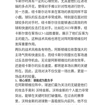
卡斯尔时具有一定的心理优势。尤其是他们在进攻
端的多点开花，使得对手难以针对性地进行防守。
另一方面，纽卡斯尔近年来在客场的表现同样不容
小觑。球队的反击战术非常成熟，特别是在面对控
球较多的对手时，纽卡斯尔往往能够通过高效的传
球和快速的反击打击对手。比如在2023年赛季，纽
卡斯尔曾在客场以3-1战胜曼联，展示了他们反客为
主的能力。这种战术风格也将在对阵阿斯顿维拉时
发挥重要作用。
两队的战术风格各有特色，阿斯顿维拉依靠强大的
主场气势和快速反击，而纽卡斯尔则擅长在客场通
过反击掠夺机会。无论是阿斯顿维拉的进攻效率，
还是纽卡斯尔的反击速度，都将是本场比赛的关键
所在。因此，这场对决不仅仅是一场比赛，更是一
场战术的较量。
3、核心球员：谁能成为胜负手
在阿斯顿维拉阵中，球迷们最为关注的无疑是他们
的攻击手奥利·沃特金斯。沃特金斯的个人能力非常
突出，能够在关键时刻打破僵局。在过去的赛季
里，沃特金斯的进球数一直稳居队内前列，他不仅