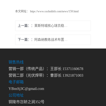
本文网址： https://www.sxshnldsh.com/news/159.html
上一篇：
莱斯特城核心球员稳定性决定球队未来表现
下一篇：
阿森纳教练战术布置深度解析：是否真能带领球队重返巅峰
销售热线
营销一部（传统产品）：王部长 15371160678
营销二部（光伏焊带）：曹部长 13921871003
电子邮箱
YBnsSj3C@gmail.com
公司地址
铜陵市岂轿之涧352号