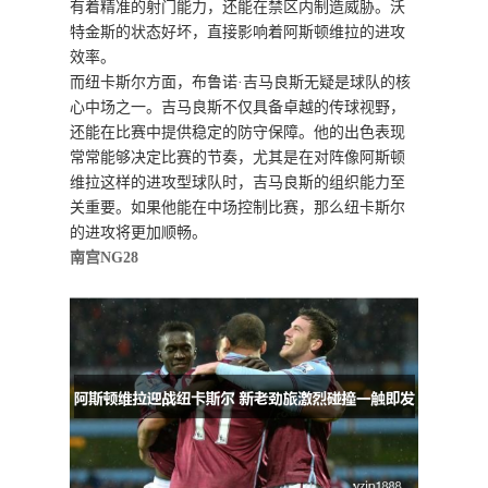
有着精准的射门能力，还能在禁区内制造威胁。沃
特金斯的状态好坏，直接影响着阿斯顿维拉的进攻
效率。
而纽卡斯尔方面，布鲁诺·吉马良斯无疑是球队的核
心中场之一。吉马良斯不仅具备卓越的传球视野，
还能在比赛中提供稳定的防守保障。他的出色表现
常常能够决定比赛的节奏，尤其是在对阵像阿斯顿
维拉这样的进攻型球队时，吉马良斯的组织能力至
关重要。如果他能在中场控制比赛，那么纽卡斯尔
的进攻将更加顺畅。
南宫NG28