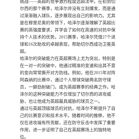
挑战——英超的竞争激烈程度远超法甲。在初到切
尔西的那个赛季，哈泽尔并没有立刻爆发，而是通
过渐渐融入球队，逐步展现出自己的影响力。尤其
是在穆里尼奥的带领下，哈泽尔逐渐理解了英超比
赛的高强度要求，并学会了如何在高速的对抗中保
持个人技术的优势。2015赛季，哈泽尔凭借27个进
球和16次助攻的卓越表现，帮助切尔西成功卫冕英
超。
哈泽尔的突破能力在英超赛场上尤为突出，特别是
在一对一的突破中，他通过精准的变速和出其不意
的变向常常撕开对方防线。例如，他在2015年对阵
阿森纳的比赛中，通过个人带球突破两名防守球
员，一脚劲射破门，成为英超赛季的经典之作。哈
泽尔的这种突破能力不仅增加了切尔西的进攻威
胁，也让他成为英超最具威胁的球员之一。
通过与英超顶级球员的对抗，哈泽尔不断提升了自
己的比赛意识和技术水平。随着时间的推移，他不
仅在进攻端有所贡献，还在防守反击中发挥了重要
作用，进一步证明了自己在英超赛场上的独特地
位。