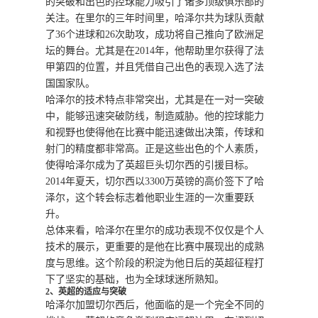
的突破和出色的控球能力吸引了诸多顶级俱乐部的
关注。在里尔的三年时间里，哈泽尔共为球队贡献
了36个进球和26次助攻，成功将自己推向了欧洲足
坛的舞台。尤其是在2014年，他帮助里尔获得了法
甲第四的位置，并且凭借自己出色的表现入选了法
国国家队。
哈泽尔的技术特点非常突出，尤其是在一对一突破
中，能够迅速突破防线，制造威胁。他的控球能力
和视野也使得他在比赛中能迅速做出决策，传球和
射门的精度都非常高。正是这些出色的个人素质，
使得哈泽尔成为了英超巨头切尔西的引援目标。
2014年夏天，切尔西以3300万英镑的高价签下了哈
泽尔，这个转会标志着他职业生涯的一次重要跃
升。
总体来看，哈泽尔在里尔的成功表现不仅仅是个人
技术的展示，更重要的是他在比赛中展现出的成熟
度与思维。这个阶段的积淀为他日后的英超征程打
下了坚实的基础，也为全球球迷所熟知。
2、英超的适应与突破
哈泽尔加盟切尔西后，他面临的是一个完全不同的