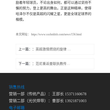
励着年轻球员，不论出身如何，都可以通过坚持不
懈的努力，登上更高的舞台。正是这种精神，使得
哈泽尔不仅是英超的闪耀之星，更是全球足球界的
楷模。
本文网址： https://www.sxshnldsh.com/news/156.html
上一篇：
英超激情燃烧的旋律 火热纯音乐带你领略赛场气氛
下一篇：
范尼重返曼联执教传闻：能否点燃红魔新希望
销售热线
营销一部（传统产品）：王部长 15371160678
营销二部（光伏焊带）：曹部长 13921871003
电子邮箱