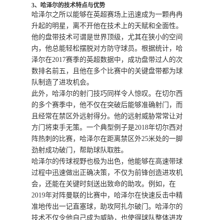
3、哈泽尔的技术特点与优势
哈泽尔之所以能够在英超赛场上迅速成为一颗冉冉
升起的明星，离不开他在技术上的天赋和全面性。
他的盘带技术可谓是世界顶级，尤其在狭小的空间
内，他总能轻松摆脱对方防守球员。根据统计，哈
泽尔在2017赛季的英超数据中，成功盘带过人的次
数排名前五，且他在多个比赛中的关键盘带都为球
队制造了进攻机会。
此外，哈泽尔的射门技巧同样令人惊叹。在切尔西
的多个赛季中，他不仅在突破后能够准确射门，而
且经常在禁区外远射得分。他的远射威胁常常让对
方门将束手无策。一个典型例子是2018年切尔西对
阵热刺的比赛，哈泽尔在距离禁区外25米处的一脚
劲射成功破门，帮助球队取胜。
哈泽尔的传球视野也极为出色，他能够在高速带球
过程中迅速做出正确决策，不仅为前锋创造进攻机
会，还能在关键时刻送出致命的助攻。例如，在
2019年对阵曼联的比赛中，哈泽尔在快速反击中精
准地传出一记直塞球，助攻阿扎尔破门。哈泽尔的
技术不仅令他自己成为威胁，也使得球队整体进攻