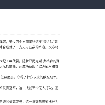
容，通过四个方面阐述这支“梦之队”是
结合成就了一支无可匹敌的阵容。文章将
世纪90年代初，随着亚历克斯·弗格森的到
足坛的巅峰，还成功征服了欧洲冠军联赛
胜拜仁慕尼黑，夺得了梦寐以求的欧冠冠军。
英超联赛冠军，这一成就至今无人打破。通
年足坛的最高荣誉，这一批球员迅速成长为