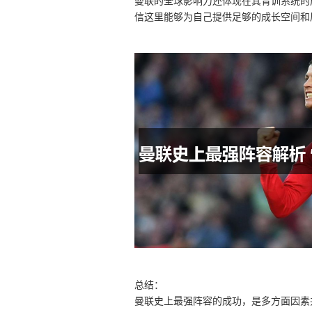
曼联的全球影响力还体现在其青训系统的
信这里能够为自己提供足够的成长空间和
总结：
曼联史上最强阵容的成功，是多方面因素