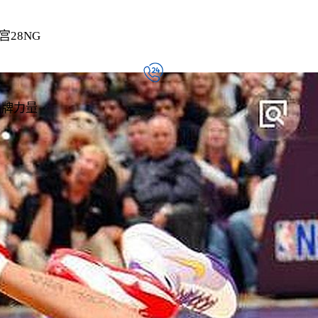
宫28NG
品牌力量