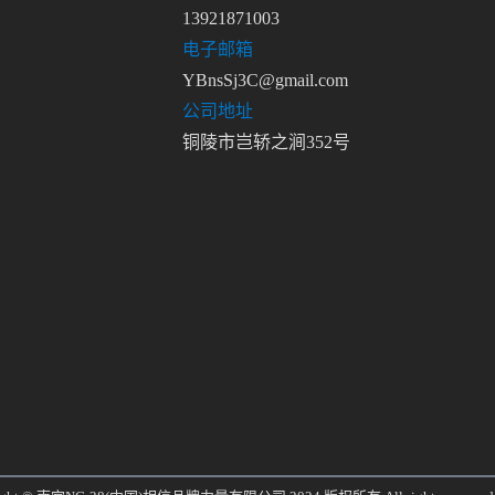
13921871003
电子邮箱
YBnsSj3C@gmail.com
公司地址
铜陵市岂轿之涧352号