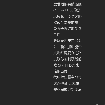
激发潜能突破极限
Cooper Flagg的足
球成长与成功之路
欧冠半决赛前瞻：
豪强争锋谁能笑到
最后
曼联豪购安东尼揭
幕：新星加盟能否
点燃红魔复兴之路
曼联与热刺激战前
瞻 双方阵容对比
谁能占优
德甲拜仁霸主地位
遭遇挑战 五大联
赛格局或迎新变局