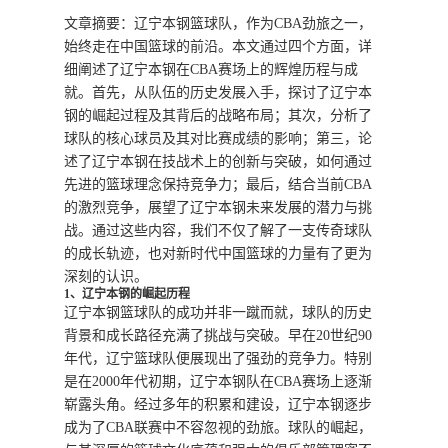
文章摘要：辽宁本钢篮球队，作为CBA劲旅之一，
始终走在中国篮球的前沿。本文通过四个方面，详
细阐述了辽宁本钢在CBA赛场上的辉煌历程与成
就。首先，从队伍的历史发展入手，探讨了辽宁本
钢的崛起过程及其背后的战略布局；其次，分析了
球队的核心球员及其对比赛成绩的影响；第三，论
述了辽宁本钢在技战术上的创新与突破，如何通过
先进的篮球理念保持竞争力；最后，结合当前CBA
的激烈竞争，展望了辽宁本钢未来发展的潜力与挑
战。通过这些内容，我们不仅了解了一支传奇球队
的成长轨迹，也对新时代中国篮球的力量有了更为
深刻的认识。
1、辽宁本钢的崛起历程
辽宁本钢篮球队的成功并非一蹴而就，球队的历史
背景和成长路径充满了挑战与突破。早在20世纪90
年代，辽宁篮球队便展现出了强劲的竞争力。特别
是在2000年代初期，辽宁本钢队在CBA赛场上逐渐
崭露头角。经过多年的积累和建设，辽宁本钢逐步
成为了CBA联赛中不容忽视的劲旅。球队的崛起，