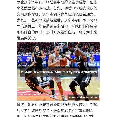
尽管辽宁本钢在CBA联赛中取得了诸多成就，但未
来依然面临不少挑战。首先，随着CBA各支球队的
实力逐步增强，辽宁本钢的竞争压力也日益加大。
尤其是一些新兴球队崛起后，辽宁本钢在争夺总冠
军的道路上可能会遇到更多阻力。球队如何在稳定
现有阵容的同时，及时引入新鲜血液，将成为未来
发展的关键。
其次，随着CBA联赛对外援政策的逐步放开，外援
的实力与球队的契合度将直接影响辽宁本钢的表
现。如何通过科学的外援引进和合适的战术安排，