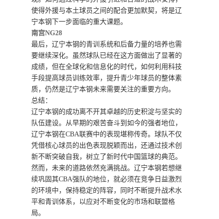
使得外援与本土球员之间的配合更加默契，将是辽
宁本钢下一步面临的重大课题。
南宫NG28
最后，辽宁本钢的青训系统和后备力量的培养也需
要继续深化。虽然球队已经在这方面做出了显著的
成绩，但在全球化和信息化的时代，如何利用科技
手段提高球员训练效率，提升青少年球员的整体素
质，仍然是辽宁本钢未来需要关注的重要方向。
总结：
辽宁本钢的成功离不开其卓越的历史积淀与坚实的
队伍建设。从早期的艰苦奋斗到如今的强者地位，
辽宁本钢在CBA联赛中的表现堪称传奇。球队不仅
凭借核心球员的出色表现脱颖而出，还通过技术创
新不断突破自我，树立了新时代中国篮球的典范。
然而，未来的道路依然充满挑战。辽宁本钢若想继
续巩固其CBA强队的地位，就必须在竞争日益激烈
的环境中，保持稳定的阵容，同时不断提升战术水
平和青训体系，以应对不断变化的市场和联盟格
局。