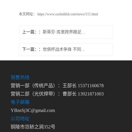
本文网址： https://www.sxshnldsh.com/news/111.html
上一篇：
斯蒂芬·库里跨界踢足球能带来怎样的震撼表现与创新影响
下一篇：
世俱杯战术争锋 不同风格球队的极限碰撞与较量
销售热线
营销一部（传统产品）：王部长 15371160678
营销二部（光伏焊带）：曹部长 13921871003
电子邮箱
YBnsSj3C@gmail.com
公司地址
铜陵市岂轿之涧352号