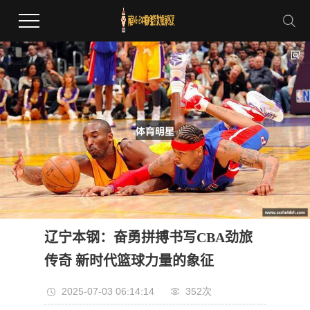
辽宁本钢：奋勇拼搏书写CBA劲旅
传奇 新时代篮球力量的象征
2025-07-03 06:14:14
352次